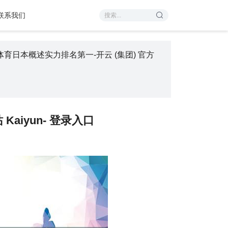
联系我们
体育日本概述实力排名第一-开云 (集团) 官方
aiyun- 登录入口