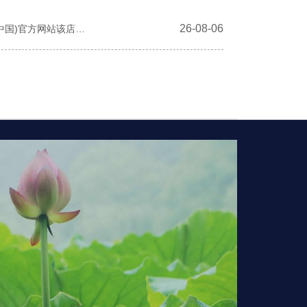
26-08-06
开云体育(中国)官方网站该店位于太原“生意第一街”亲贤街-开云 (集团) 官方网站 Kaiyun- 登录入口