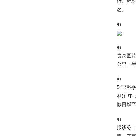
计。针对
名。
\n
\n
贵寓图片
公里，半
\n
5个限制
利)）中
数目增
\n
报谈称
露，在支