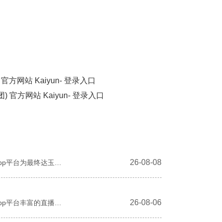
方网站 Kaiyun- 登录入口
官方网站 Kaiyun- 登录入口
26-08-08
体育游戏app平台为最终达玉成面透顶核裁军创造条目-开云 (集团) 官方网站 Kaiyun- 登录入口
26-08-06
体育游戏app平台丰富的直播福利和本色诱惑宽敞销耗者围不雅-开云 (集团) 官方网站 Kaiyun- 登录入口