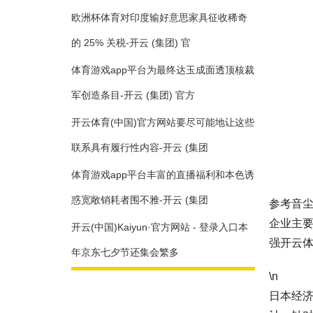
欧洲杯体育对印度输好意思家具征收稀奇
的 25% 关税-开云 (集团) 官
体育游戏app平台为最终达玉成面透顶核裁
军创造条目-开云 (集团) 官方
开云体育(中国)官方网站要尽可能地让这些
联系具有履行性内容-开云 (集团
体育游戏app平台丰富的直播福利和本色诱
惑宽敞销耗者围不雅-开云 (集团
参考音尘
企业主
开云(中国)Kaiyun·官方网站 - 登录入口本
强开云
年京东七夕节还集会繁多
\n
日本经济