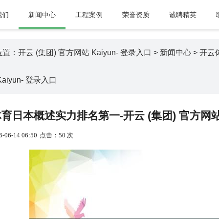
我们
新闻中心
工程案例
荣誉资质
诚聘精英
位置：
开云 (集团) 官方网站 Kaiyun- 登录入口
>
新闻中心
> 开云
aiyun- 登录入口
育日本概述实力排名第一-开云 (集团) 官方网站 K
06-14 06:50
点击：50 次